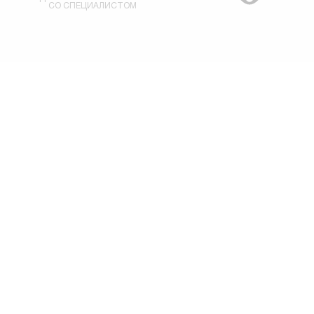
СО СПЕЦИАЛИСТОМ
ИМЕЮТСЯ ПРОТИВОПОКАЗАНИЯ. НЕОБХОДИМО
ПРОКОНСУЛЬТИРОВАТЬСЯ СО СПЕЦИАЛИСТОМ